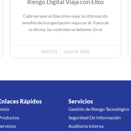
Riesgo Digital Viaja con Ellos
Cada vez que un Ejecutivo viaja, la información
sensible de la organización viaja con él. Fuera de
la oficina, los controles se detienen. En el
RISCCO
junio 8, 2026
Enlaces Rápidos
Servicios
Inicio
Gestión de Riesgo Tecnológico
Productos
Seguridad De Información
Servicios
Auditoría Interna