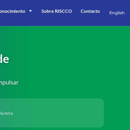
onocimiento
Sobre RISCCO
Contacto
English
de
mpulsar
la mira