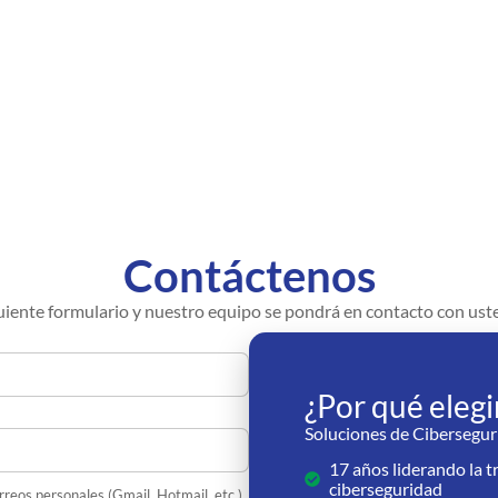
Contáctenos
uiente formulario y nuestro equipo se pondrá en contacto con uste
¿Por qué eleg
Soluciones de Cibersegur
17 años liderando la 
ciberseguridad
orreos personales (Gmail, Hotmail, etc.)