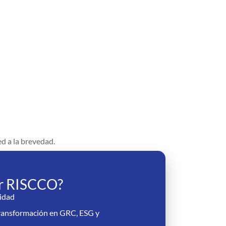
d a la brevedad.
ir RISCCO?
idad
transformación en GRC, ESG y