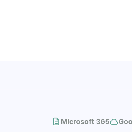
description
cloud
Microsoft 365
Goo