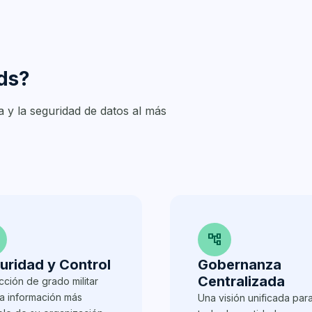
rds?
a y la seguridad de datos al más
account_tree
uridad y Control
Gobernanza
Centralizada
cción de grado militar
la información más
Una visión unificada par