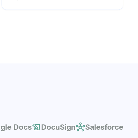
history_edu
hub
gle Docs
DocuSign
Salesforce