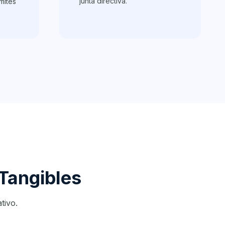
junta directiva.
mités
 Tangibles
tivo.