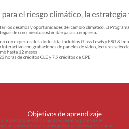
para el riesgo climático, la estrategia 
ar los desafíos y oportunidades del cambio climático. El Programa
rategias de crecimiento sostenible para su empresa.
do con expertos de la industria, incluidos Glass Lewis y ESG & Impa
 interactivo con grabaciones de paneles de video, lecturas seleccio
ome hasta 12 meses
23 horas de créditos CLE y 7.9 créditos de CPE
Objetivos de aprendizaje
ral e identifique soluciones a los desafíos potenciales
co por parte de los accionistas y otras partes interesadas