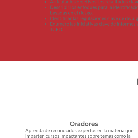
Articular los objetivos, los resultados clav
Describir los enfoques para la identificació
basadas en el riesgo.
Identificar las regulaciones clave de divu
Enumere las iniciativas clave de informes 
TCFD.
Oradores
Aprenda de reconocidos expertos en la materia que
imparten cursos impactantes sobre temas como la