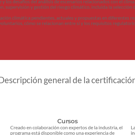
e y los desafíos del análisis de escenarios relacionados con el clima
n, supervisión y gestión del riesgo climático, incluida la selección 
lgación climática pendientes, actuales y propuestas en diferentes re
voluntarios, cómo se relacionan entre sí y los requisitos regulator
Descripción general de la certificació
Cursos
Creado en colaboración con expertos de la industria, el
La
programa está disponible como una experiencia de
in