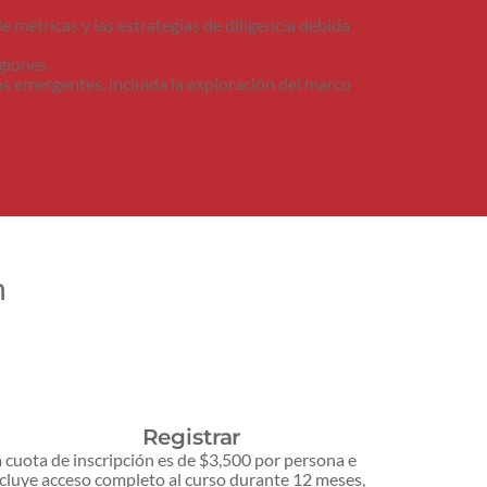
.
de métricas y las estrategias de diligencia debida
giones.
ios emergentes, incluida la exploración del marco
n
Registrar
 cuota de inscripción es de $3,500 por persona e
cluye acceso completo al curso durante 12 meses,