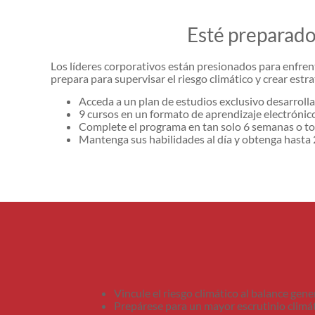
Esté preparado 
Los líderes corporativos están presionados para enfrent
prepara para supervisar el riesgo climático y crear est
Acceda a un plan de estudios exclusivo desarrolla
9 cursos en un formato de aprendizaje electrónico
Complete el programa en tan solo 6 semanas o t
Mantenga sus habilidades al día y obtenga hasta 
Vincule el riesgo climático al balance gene
Prepárese para un mayor escrutinio climáti