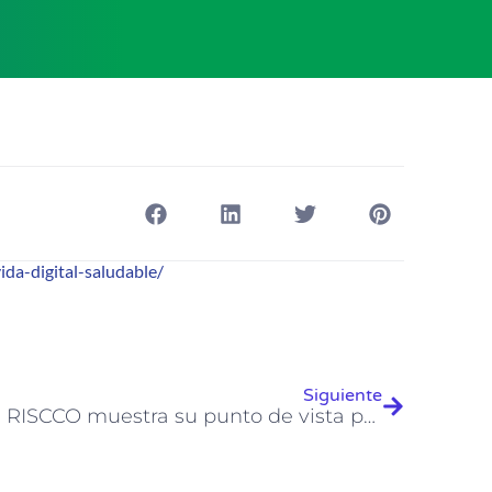
da-digital-saludable/
Siguiente
PRNoticiasPanama.com: RISCCO muestra su punto de vista para mantener una vida digital saludable