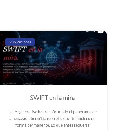
Publicaciones
SWIFT en la mira
La IA generativa ha transformado el panorama de
amenazas cibernéticas en el sector financiero de
forma permanente. Lo que antes requería